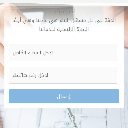
احجز موعد
الدقة في حل مشاكل البناء هي عادتنا وهي أيضًا
الميزة الرئيسية لخدماتنا
ا
ل
ا
ر
س
ق
م
م
*
إرسال
ا
ل
ه
ا