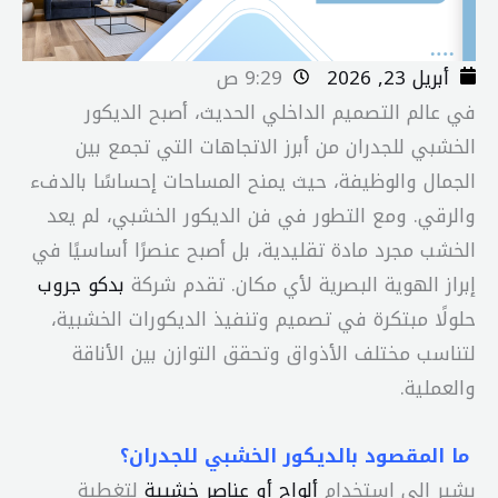
أبريل 23, 2026
9:29 ص
في عالم التصميم الداخلي الحديث، أصبح الديكور
الخشبي للجدران من أبرز الاتجاهات التي تجمع بين
الجمال والوظيفة، حيث يمنح المساحات إحساسًا بالدفء
والرقي. ومع التطور في فن الديكور الخشبي، لم يعد
الخشب مجرد مادة تقليدية، بل أصبح عنصرًا أساسيًا في
إبراز الهوية البصرية لأي مكان. تقدم شركة
بدكو جروب
حلولًا مبتكرة في تصميم وتنفيذ الديكورات الخشبية،
لتناسب مختلف الأذواق وتحقق التوازن بين الأناقة
والعملية.
ما المقصود بالديكور الخشبي للجدران؟
يشير إلى استخدام
ألواح أو عناصر خشبية
لتغطية