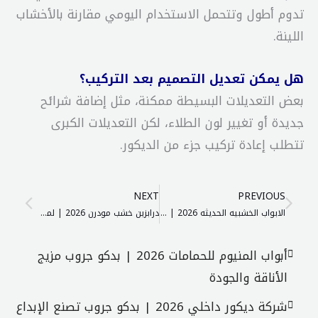
تدوم أطول وتتحمل الاستخدام اليومي مقارنة بالأخشاب
اللينة.
هل يمكن تعديل التصميم بعد التركيب؟
بعض التعديلات البسيطة ممكنة، مثل إضافة شرائح
جديدة أو تغيير لون الطلاء، لكن التعديلات الكبرى
تتطلب إعادة تركيب جزء من الديكور.
ext
Prev
NEXT
PREVIOUS
الابواب الخشبيه الحديثه 2026 | سر الأناقة الخفية مع بدكو جروب
درابزين خشب مودرن 2026 | لمسة غامضة تغيّر السلم مع بدكو جروب
أبواب المنيوم للحمامات 2026 | بدكو جروب مزيج
الأناقة والجودة
شركة ديكور داخلي 2026 | بدكو جروب تصنع الإبداع