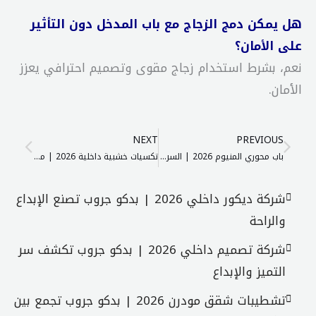
هل يمكن دمج الزجاج مع باب المدخل دون التأثير
على الأمان؟
نعم، بشرط استخدام زجاج مقوى وتصميم احترافي يعزز
الأمان.
ext
Prev
NEXT
PREVIOUS
باب محوري المنيوم 2026 | السر وراء المداخل الفاخرة بدكو جروب
تكسيات خشبية داخلية 2026 | ماذا تخفي بدكو جروب من ديكورات ؟
شركة ديكور داخلي 2026 | بدكو جروب تصنع الإبداع
والراحة
شركة تصميم داخلي 2026 | بدكو جروب تكشف سر
التميز والإبداع
تشطيبات شقق مودرن 2026 | بدكو جروب تجمع بين